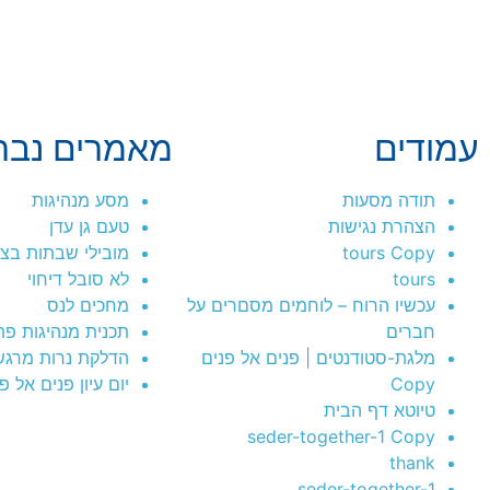
עמודים
מאמרים נבח
תודה מסעות
מסע מנהיגות
הצהרת נגישות
טעם גן עדן
tours Copy
מובילי שבתות בצ
tours
לא סובל דיחוי
עכשיו הרוח – לוחמים מסםרים על
מחכים לנס
חברים
תכנית מנהיגות פ
מלגת-סטודנטים | פנים אל פנים
הדלקת נרות מרגש
Copy
יום עיון פנים אל פ
טיוטא דף הבית
seder-together-1 Copy
thank
seder-together-1